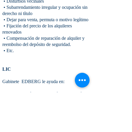
• Disturbios vecinales
• Subarrendamiento irregular y ocupación sin
derecho ni título
• Dejar para venta, permuta o motivo legítimo
• Fijación del precio de los alquileres
renovados
• Compensación de reparación de alquiler y
reembolso del depósito de seguridad.
• Etc.
LIC
Gabinete EDBERG le ayuda en:
• La constitución, modificación y disolución del
LIC
• Cuentas corrientes de socios y movimientos de
fondos entre SCI y socios
• Disputas entre socios y retiros
• La venta y valoración de acciones
• Aprobación de cuentas, AGO y AGE, y la