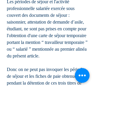
Les périodes de séjour et l'activité
professionnelle salariée exercée sous
couvert des documents de séjour :
saisonnier, attestation de demande d’asile,
étudiant, ne sont pas prises en compte pour
l'obtention d'une carte de séjour temporaire
portant la mention “ travailleur temporaire ”
ou “ salarié ” mentionnée au premier alinéa
du présent article.
Donc on ne peut pas invoquer les périodes
de séjour et les fiches de paie obtenues
pendant la détention de ces trois titres de
séjour.
IMPORTANT
Le préfet peut refuser la délivrance de ce
titre :
- Aux étrangers n'ayant pas satisfait à
l'obligation de quitter le territoire français ;