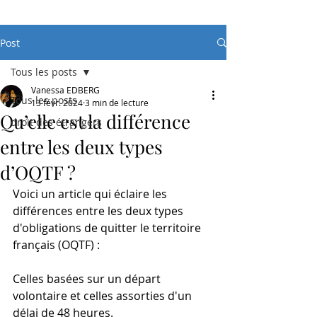
Post
Tous les posts
Vanessa EDBERG
Tous les posts
13 févr. 2024
3 min de lecture
Qu’elle est la différence
droit des étrangers
entre les deux types
d’OQTF ?
Voici un article qui éclaire les 
différences entre les deux types 
d'obligations de quitter le territoire 
français (OQTF) : 
Celles basées sur un départ 
volontaire et celles assorties d'un 
délai de 48 heures.